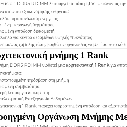
XFusion DDR5 RDIMM λειτουργεί σε
τάση 1,1 V
, μειώνοντας τη
νεκτήματα εξοικονόμησης ενέργειας:
λότερη κατανάλωση ενέργειας
ωμένη παραγωγή θερμότητας
ιωμένη απόδοση διακομιστή
λληλο για κέντρα δεδομένων υψηλής πυκνότητας
εδιασμός χαμηλής τάσης βοηθά τις οργανώσεις να μειώσουν το κόστο
χιτεκτονική μνήμης 1 Rank
νήμη DDR5 RDIMM υιοθετεί μια
αρχιτεκτονική 1 Rank
για απο
νεκτήματα:
τιστοποιημένη πρόσβαση στη μνήμη
ιωμένη συμβατότητα
ερή λειτουργία διακομιστή
τελεσματική Επεξεργασία Δεδομένων
χιτεκτονική 1 Rank παρέχει ισορροπημένη απόδοση και αξιοπιστία
ροηγμένη Οργάνωση Μνήμης Με
XFusion DDR5 RDIMM υποστηρίζει διαφορετικές διαμορφώσεις τ