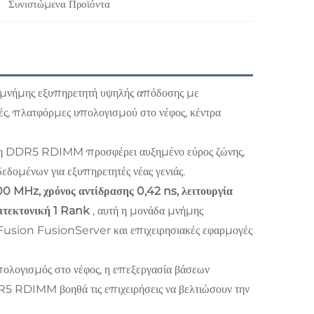
Συνιστώμενα Προϊόντα
α μνήμης εξυπηρετητή υψηλής απόδοσης με
τές, πλατφόρμες υπολογισμού στο νέφος, κέντρα
μη DDR5 RDIMM προσφέρει αυξημένο εύρος ζώνης,
δομένων για εξυπηρετητές νέας γενιάς.
 MHz, χρόνος αντίδρασης 0,42 ns, λειτουργία
χιτεκτονική 1 Rank
, αυτή η μονάδα μνήμης
XFusion FusionServer και επιχειρησιακές εφαρμογές
υπολογισμός στο νέφος, η επεξεργασία βάσεων
5 RDIMM βοηθά τις επιχειρήσεις να βελτιώσουν την