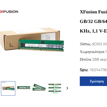
XFusion Fu
GB/32 GB/64 
KHz, 1,1 V-
Τύπος
dDR5 
Χωρητικότητα
Πινέλα
288 ακρο
1601417
Spu:
Ερώτηση