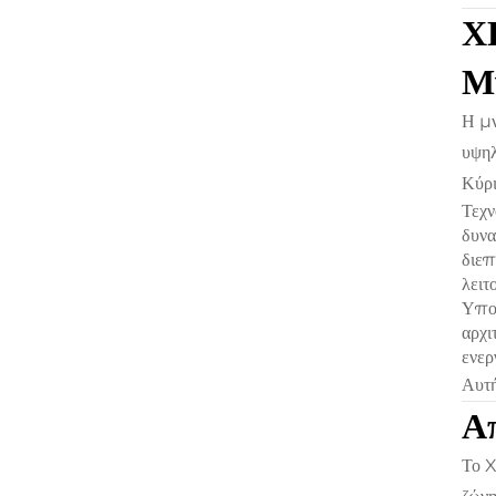
X
Μ
Η μν
υψηλ
Κύρι
Τεχ
δυνα
διεπ
λειτ
Υπο
αρχι
ενερ
Αυτή
Α
Το 