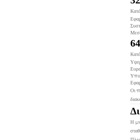
3
Κατά
Εφα
Συστ
Μεσα
6
Κατά
Υψη
Ευρε
Υπο
Εφαρ
Οι π
διακ
Δι
Η μ
σταθ
Πλεο