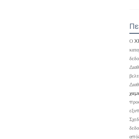
Πε
Ο
X
κατα
δεδο
Διαθ
βελτ
Διαθ
χαμη
προσ
εξυπ
Σχεδ
δεδο
απόδ