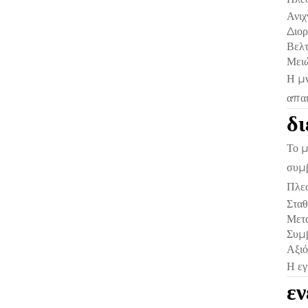
Ανιχ
Διορ
Βελτ
Μειώ
Η μν
απαι
δ
Το μ
συμβ
Πλεο
Σταθ
Μετα
Συμβ
Αξιό
Η εγ
εν