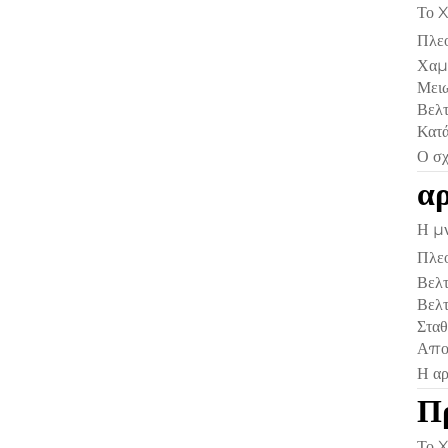
Το 
Πλεο
Χαμη
Μει
Βελτ
Κατά
Ο σχ
αρ
Η μ
Πλεο
Βελ
Βελτ
Σταθ
Απο
Η αρ
Π
Το 