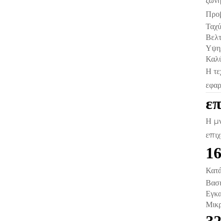
ζώνη
Προβ
Ταχύ
Βελτ
Υψηλ
Καλύ
Η τε
εφαρ
επ
Η μν
επιχ
1
Κατά
Βασι
Εγκα
Μικρ