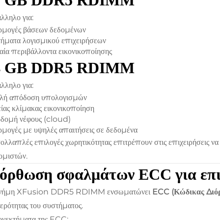
2 GB DDR5 RDIMM
λληλο για:
ρμογές βάσεων δεδομένων
ήματα λογισμικού επιχειρήσεων
ία περιβάλλοντα εικονικοποίησης
4 GB DDR5 RDIMM
λληλο για:
λή απόδοση υπολογισμών
ίας κλίμακας εικονικοποίηση
δομή νέφους (cloud)
μογές με υψηλές απαιτήσεις σε δεδομένα
ολλαπλές επιλογές χωρητικότητας επιτρέπουν στις επιχειρήσεις να
ομιστών.
όρθωση σφαλμάτων ECC για επι
νήμη XFusion DDR5 RDIMM ενσωματώνει
ECC (Κώδικας Διό
ερότητας του συστήματος.
νεκτήματα της ECC: