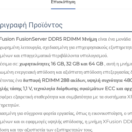
Επισκόπηση
ριγραφή Προϊόντος
Fusion FusionServer DDR5 RDIMM Μνήμη
είναι ένα μονάδ
χωρημένη λειτουργία, σχεδιασμένη για επιχειρησιακούς εξυπηρετη
μένων και επαγγελματικά περιβάλλοντα υπολογισμού.
έσιμα σε:
χωρητικότητες 16 GB, 32 GB και 64 GB
, αυτή η μνή
ιωμένη ενεργειακή απόδοση και αξιόπιστη απόδοση επεξεργασίας δε
έτοντας ένα
διεπαφή RDIMM 288 ακίδων, υψηλή συχνότητα 4800
λής τάσης 1,1 V, τεχνολογία διόρθωσης σφαλμάτων ECC και αρ
φέρει εξαιρετική σταθερότητα και συμβατότητα με τα συστήματα 
ηρετητών.
ιασμένη για σύγχρονα φορτία εργασίας, όπως η εικονικοποίηση, ο 
μένων και οι εφαρμογές υψηλής απόδοσης, η μνήμη XFusion DDR
οση και την αξιοπιστία των εξυπηρετητών τους.