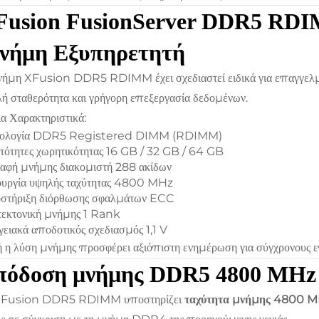
Fusion FusionServer DDR5 RDI
νήμη Εξυπηρετητή
ήμη XFusion DDR5 RDIMM έχει σχεδιαστεί ειδικά για επαγγελμ
ή σταθερότητα και γρήγορη επεξεργασία δεδομένων.
α Χαρακτηριστικά:
νολογία DDR5 Registered DIMM (RDIMM)
τότητες χωρητικότητας 16 GB / 32 GB / 64 GB
αφή μνήμης διακομιστή 288 ακίδων
ουργία υψηλής ταχύτητας 4800 MHz
στήριξη διόρθωσης σφαλμάτων ECC
τεκτονική μνήμης 1 Rank
γειακά αποδοτικός σχεδιασμός 1,1 V
 η λύση μνήμης προσφέρει αξιόπιστη ενημέρωση για σύγχρονους επ
πόδοση μνήμης DDR5 4800 MHz 
XFusion DDR5 RDIMM υποστηρίζει
ταχύτητα μνήμης 4800 