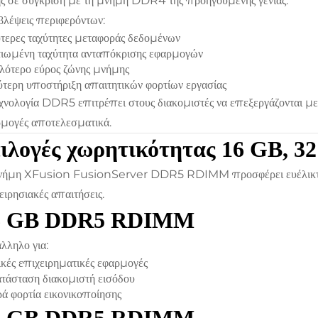
ς σε σύγκριση με τη μνήμη DDR4 της προηγούμενης γενιάς.
λέψεις περιφερόντων:
τερες ταχύτητες μεταφοράς δεδομένων
ιωμένη ταχύτητα ανταπόκρισης εφαρμογών
ότερο εύρος ζώνης μνήμης
τερη υποστήριξη απαιτητικών φορτίων εργασίας
χνολογία DDR5 επιτρέπει στους διακομιστές να επεξεργάζονται μ
μογές αποτελεσματικά.
ιλογές χωρητικότητας 16 GB, 3
ήμη XFusion FusionServer DDR5 RDIMM προσφέρει ευέλικτες ε
ειρησιακές απαιτήσεις.
6 GB DDR5 RDIMM
λληλο για:
κές επιχειρηματικές εφαρμογές
τάσταση διακομιστή εισόδου
ά φορτία εικονικοποίησης