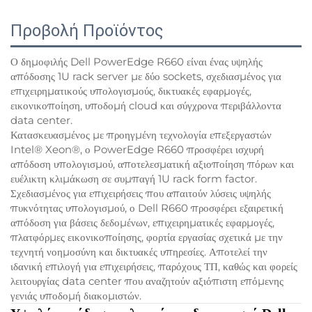
Προβολή Προϊόντος
Ο δημοφιλής Dell PowerEdge R660 είναι ένας υψηλής
απόδοσης 1U rack server με δύο sockets, σχεδιασμένος για
επιχειρηματικούς υπολογισμούς, δικτυακές εφαρμογές,
εικονικοποίηση, υποδομή cloud και σύγχρονα περιβάλλοντα
data center.
Κατασκευασμένος με προηγμένη τεχνολογία επεξεργαστών
Intel® Xeon®, ο PowerEdge R660 προσφέρει ισχυρή
απόδοση υπολογισμού, αποτελεσματική αξιοποίηση πόρων και
ευέλικτη κλιμάκωση σε συμπαγή 1U rack form factor.
Σχεδιασμένος για επιχειρήσεις που απαιτούν λύσεις υψηλής
πυκνότητας υπολογισμού, ο Dell R660 προσφέρει εξαιρετική
απόδοση για βάσεις δεδομένων, επιχειρηματικές εφαρμογές,
πλατφόρμες εικονικοποίησης, φορτία εργασίας σχετικά με την
τεχνητή νοημοσύνη και δικτυακές υπηρεσίες. Αποτελεί την
ιδανική επιλογή για επιχειρήσεις, παρόχους ΤΠ, καθώς και φορείς
λειτουργίας data center που αναζητούν αξιόπιστη επόμενης
γενιάς υποδομή διακομιστών.