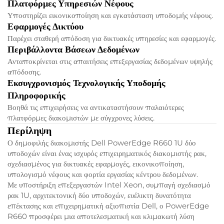
Πλατφόρμες Υπηρεσιών Νέφους
Υποστηρίζει εικονικοποίηση και εγκατάσταση υποδομής νέφους.
Εφαρμογές Δικτύου
Παρέχει σταθερή απόδοση για δικτυακές υπηρεσίες και εφαρμογές.
Περιβάλλοντα Βάσεων Δεδομένων
Ανταποκρίνεται στις απαιτήσεις επεξεργασίας δεδομένων υψηλής
απόδοσης.
Εκσυγχρονισμός Τεχνολογικής Υποδομής
Πληροφορικής
Βοηθά τις επιχειρήσεις να αντικαταστήσουν παλαιότερες
πλατφόρμες διακομιστών με σύγχρονες λύσεις.
Περίληψη
Ο δημοφιλής διακομιστής Dell PowerEdge R660 1U δύο
υποδοχών είναι ένας ισχυρός επιχειρηματικός διακομιστής ρακ,
σχεδιασμένος για δικτυακές εφαρμογές, εικονικοποίηση,
υπολογισμό νέφους και φορτία εργασίας κέντρου δεδομένων.
Με υποστήριξη επεξεργαστών Intel Xeon, συμπαγή σχεδιασμό
ρακ 1U, αρχιτεκτονική δύο υποδοχών, ευέλικτη δυνατότητα
επέκτασης και επιχειρηματική αξιοπιστία Dell, ο PowerEdge
R660 προσφέρει μια αποτελεσματική και κλιμακωτή λύση