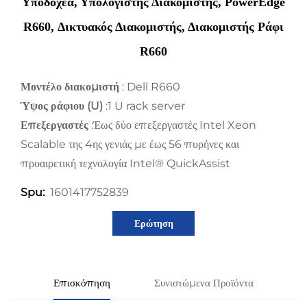
Υποδοχέα, Υπολογιστής Διακομιστής, PowerEdge
R660, Δικτυακός Διακομιστής, Διακομιστής Ράφι
R660
Μοντέλο διακομιστή
: Dell R660
Ύψος ράφιου (U)
:1 U rack server
Επεξεργαστές
:Έως δύο επεξεργαστές Intel Xeon
Scalable της 4ης γενιάς με έως 56 πυρήνες και
προαιρετική τεχνολογία Intel® QuickAssist
1601417752839
Spu:
Ερώτηση
Επισκόπηση
Συνιστώμενα Προϊόντα