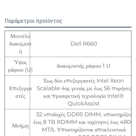
Παράμετροι προϊόντος
Μοντέλο
διακομιστ
Dell R660
ή
Ύψος
διακομιστής ράφιου 1 U
ράφιου (U)
Έως δύο επεξεργαστές Intel Xeon
Επεξεργα
Scalable 4ης γενιάς με έως 56 πυρήνες
στές
και προαιρετική τεχνολογία Intel®
QuickAssist
32 υποδοχές DDR5 DIMM, υποστηρίζει
έως 8 TB RDIMM και ταχύτητες έως 4800
Μνήμη
MT/s. Υποστηρίζονται αποκλειστικά