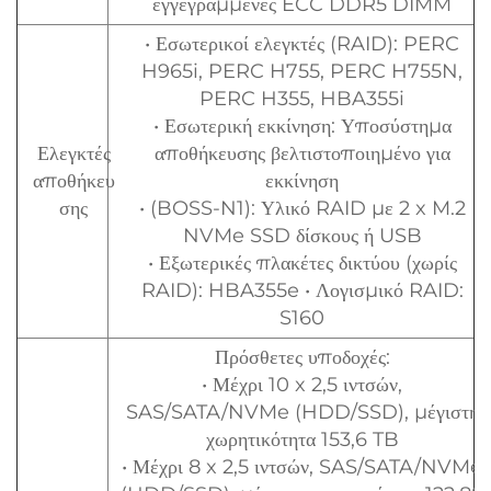
εγγεγραμμένες ECC DDR5 DIMM
• Εσωτερικοί ελεγκτές (RAID): PERC
H965i, PERC H755, PERC H755N,
PERC H355, HBA355i
• Εσωτερική εκκίνηση: Υποσύστημα
Ελεγκτές
αποθήκευσης βελτιστοποιημένο για
αποθήκευ
εκκίνηση
σης
• (BOSS-N1): Υλικό RAID με 2 x M.2
NVMe SSD δίσκους ή USB
• Εξωτερικές πλακέτες δικτύου (χωρίς
RAID): HBA355e • Λογισμικό RAID:
S160
Πρόσθετες υποδοχές:
• Μέχρι 10 x 2,5 ιντσών,
SAS/SATA/NVMe (HDD/SSD), μέγιστη
χωρητικότητα 153,6 TB
• Μέχρι 8 x 2,5 ιντσών, SAS/SATA/NVMe