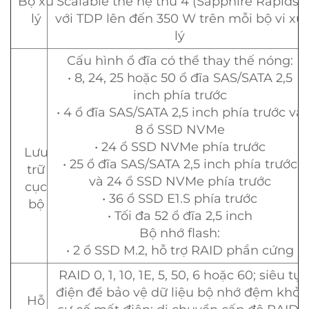
Bộ xử
Scalable thế hệ thứ 4 (Sapphire Rapids)
lý
với TDP lên đến 350 W trên mỗi bộ vi xử
lý
Cấu hình ổ đĩa có thể thay thế nóng:
• 8, 24, 25 hoặc 50 ổ đĩa SAS/SATA 2,5
inch phía trước
• 4 ổ đĩa SAS/SATA 2,5 inch phía trước và
8 ổ SSD NVMe
• 24 ổ SSD NVMe phía trước
Lưu
• 25 ổ đĩa SAS/SATA 2,5 inch phía trước
trữ
và 24 ổ SSD NVMe phía trước
cục
• 36 ổ SSD E1.S phía trước
bộ
• Tối đa 52 ổ đĩa 2,5 inch
Bộ nhớ flash:
• 2 ổ SSD M.2, hỗ trợ RAID phần cứng
RAID 0, 1, 10, 1E, 5, 50, 6 hoặc 60; siêu tụ
điện để bảo vệ dữ liệu bộ nhớ đệm khỏi
Hỗ