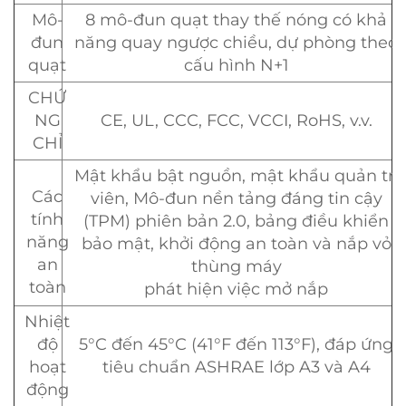
Mô-
8 mô-đun quạt thay thế nóng có khả
đun
năng quay ngược chiều, dự phòng theo
quạt
cấu hình N+1
CHỨ
NG
CE, UL, CCC, FCC, VCCI, RoHS, v.v.
CHỈ
Mật khẩu bật nguồn, mật khẩu quản trị
Các
viên, Mô-đun nền tảng đáng tin cậy
tính
(TPM) phiên bản 2.0, bảng điều khiển
năng
bảo mật, khởi động an toàn và nắp vỏ
an
thùng máy
toàn
phát hiện việc mở nắp
Nhiệt
độ
5°C đến 45°C (41°F đến 113°F), đáp ứng
hoạt
tiêu chuẩn ASHRAE lớp A3 và A4
động