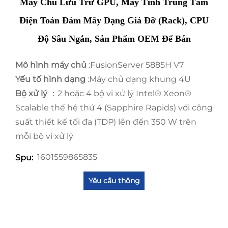
Máy Chủ Lưu Trữ GPU, Máy Tính Trung Tâm
Điện Toán Đám Mây Dạng Giá Đỡ (rack), CPU
Độ Sâu Ngắn, Sản Phẩm OEM Để Bán
Mô hình máy chủ
:FusionServer 5885H V7
Yếu tố hình dạng
:Máy chủ dạng khung 4U
Bộ xử lý
：2 hoặc 4 bộ vi xử lý Intel® Xeon®
Scalable thế hệ thứ 4 (Sapphire Rapids) với công
suất thiết kế tối đa (TDP) lên đến 350 W trên
mỗi bộ vi xử lý
1601559865835
Spu:
Yêu cầu thông
tin