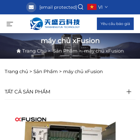
VI
[email protected]
Yêu cầu báo giá
máy chủ xFusion
Trang Chủ
>
Sản Phẩm
>
máy chủ xFusion
Trang chủ >
Sản Phẩm
>
máy chủ xFusion
TẤT CẢ SẢN PHẨM