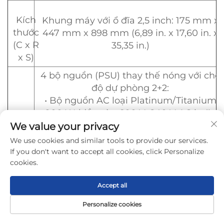
Kích
Khung máy với ổ đĩa 2,5 inch: 175 mm x
thước
447 mm x 898 mm (6,89 in. x 17,60 in. x
(C x R
35,35 in.)
x S)
4 bộ nguồn (PSU) thay thế nóng với chế
độ dự phòng 2+2:
• Bộ nguồn AC loại Platinum/Titanium
900 W (đầu vào: 100 V–240 V AC hoặc
192 V–288 V DC)
We value your privacy
• Bộ nguồn AC loại Platinum 1500 W
We use cookies and similar tools to provide our services.
1000 W (đầu vào: 100 V–127 V AC)
If you don't want to accept all cookies, click Personalize
1500 W (đầu vào: 200 V–240 V AC hoặc
cookies.
192 V–288 V DC)
Accept all
• Các bộ nguồn AC 2000 W đạt chuẩn
Titanium
Personalize cookies
Thiết
1800 W (đầu vào: 200 V–220 V AC)
Trang Chủ
Sản phẩm
Giới thiệu
Liên hệ
bị