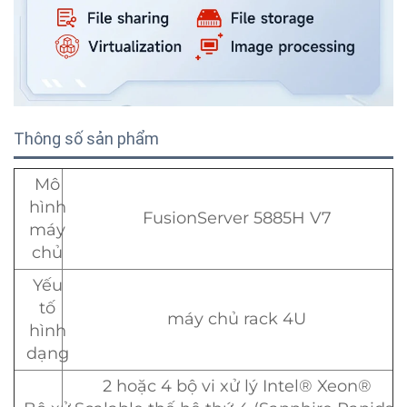
Thông số sản phẩm
Mô
hình
FusionServer 5885H V7
máy
chủ
Yếu
tố
máy chủ rack 4U
hình
dạng
2 hoặc 4 bộ vi xử lý Intel® Xeon®