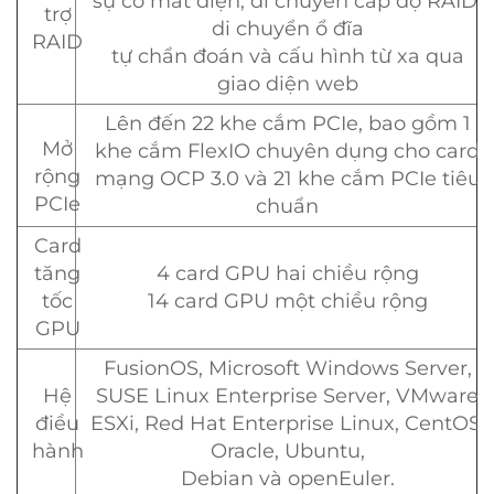
sự cố mất điện; di chuyển cấp độ RAID,
trợ
di chuyển ổ đĩa
RAID
tự chẩn đoán và cấu hình từ xa qua
giao diện web
Lên đến 22 khe cắm PCIe, bao gồm 1
Mở
khe cắm FlexIO chuyên dụng cho card
rộng
mạng OCP 3.0 và 21 khe cắm PCIe tiêu
PCIe
chuẩn
Card
tăng
4 card GPU hai chiều rộng
tốc
14 card GPU một chiều rộng
GPU
FusionOS, Microsoft Windows Server,
Hệ
SUSE Linux Enterprise Server, VMware
điều
ESXi, Red Hat Enterprise Linux, CentOS,
hành
Oracle, Ubuntu,
Debian và openEuler.