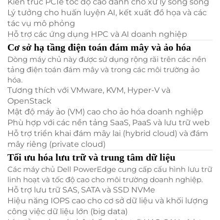
Kiến trúc PCIe tốc độ cao dành cho xử lý song song
Lý tưởng cho huấn luyện AI, kết xuất đồ họa và các
tác vụ mô phỏng
Hỗ trợ các ứng dụng HPC và AI doanh nghiệp
Cơ sở hạ tầng điện toán đám mây và ảo hóa
Dòng máy chủ này được sử dụng rộng rãi trên các nền
tảng điện toán đám mây và trong các môi trường ảo
hóa.
Tương thích với VMware, KVM, Hyper-V và
OpenStack
Mật độ máy ảo (VM) cao cho ảo hóa doanh nghiệp
Phù hợp với các nền tảng SaaS, PaaS và lưu trữ web
Hỗ trợ triển khai đám mây lai (hybrid cloud) và đám
mây riêng (private cloud)
Tối ưu hóa lưu trữ và trung tâm dữ liệu
Các máy chủ Dell PowerEdge cung cấp cấu hình lưu trữ
linh hoạt và tốc độ cao cho môi trường doanh nghiệp.
Hỗ trợ lưu trữ SAS, SATA và SSD NVMe
Hiệu năng IOPS cao cho cơ sở dữ liệu và khối lượng
công việc dữ liệu lớn (big data)