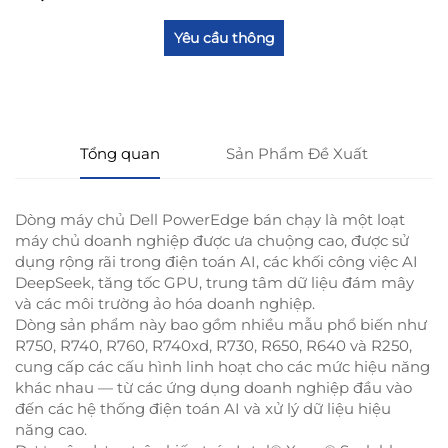
Yêu cầu thông
tin
Tổng quan
Sản Phẩm Đề Xuất
Dòng máy chủ Dell PowerEdge bán chạy là một loạt
máy chủ doanh nghiệp được ưa chuộng cao, được sử
dụng rộng rãi trong điện toán AI, các khối công việc AI
DeepSeek, tăng tốc GPU, trung tâm dữ liệu đám mây
và các môi trường ảo hóa doanh nghiệp.
Dòng sản phẩm này bao gồm nhiều mẫu phổ biến như
R750, R740, R760, R740xd, R730, R650, R640 và R250,
cung cấp các cấu hình linh hoạt cho các mức hiệu năng
khác nhau — từ các ứng dụng doanh nghiệp đầu vào
đến các hệ thống điện toán AI và xử lý dữ liệu hiệu
năng cao.