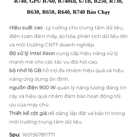
R740, GPU R760, R740xd, 671B, R250, R730,
R630, R650, R640, R740 Bán Chạy
Hiệu suất cao
: Lý tưởng cho trung tâm dữ liệu,
điện toán đám mây, ảo hóa, phân tích dữ liệu lớn
và môi trường CNTT doanh nghiệp.
Bộ xử lý Intel Xeon
cung cấp hiệu năng xử lý
mạnh mẽ cho các tác vụ đòi hỏi cao.
bộ nhớ 16 GB
hỗ trợ đa nhiệm hiệu quả và hiệu
năng ứng dụng ổn định.
nguồn điện 900 W
quản lý năng lượng đáng tin
cậy và hiệu quả nhằm đảm bảo hoạt động tối
ưu của máy chủ.
Thiết kế cột giá
dễ dàng lắp đặt và bảo trì trong
môi trường trung tâm dữ liệu.
1601567811771
Spu: