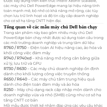
Được xây dựng trên kiến trúc Intel® Xeon® Scalable,
các máy chủ Dell PowerEdge mang lại hiệu năng tính
toán mạnh mẽ, bộ nhớ có khả năng mở rộng, các tùy
chọn lưu trữ linh hoạt và độ tin cậy cấp doanh nghiệp
cho cơ sở hạ tầng CNTT hiện đại.
Tổng quan về các mẫu máy chủ Dell bán chạy
Trang sản phẩm này bao gồm nhiều máy chủ Dell
PowerEdge bán chạy nhất được sử dụng toàn cầu trong
các môi trường doanh nghiệp và trung tâm dữ liệu:
R760 / R750
– Điện toán AI hiệu năng cao, ảo hóa và
khối công việc đám mây
R740 / R740xd
– Khả năng mở rộng cân bằng giữa
xử lý, lưu trữ và GPU
R730 / R630
– Các máy chủ doanh nghiệp ổn định
dành cho khối lượng công việc truyền thống
R650 / R640
– Các máy chủ tầm trung hiệu quả
dành cho điện toán đám mây và ảo hóa
R250
– Máy chủ dạng rack cấp nhập môn dành cho
doanh nghiệp vừa và nhỏ (SMB) cũng như cơ sở hạ
tầng CNTT cơ bản
Mỗi mẫu được thiết kế nhằm đáp ứng các yêu cầu khác