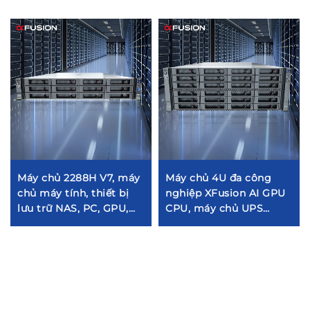
Máy chủ 2288H V7, máy
Máy chủ 4U đa công
chủ máy tính, thiết bị
nghiệp XFusion AI GPU
lưu trữ NAS, PC, GPU,
CPU, máy chủ UPS
trạm làm việc, thiết bị
thông minh cho nhà
web, SSD, mạng, tủ
thông minh, máy chủ
rack, máy chủ Xeon
HDD hai cổng Internet
và SSD có 4 khe cắm —
bán buôn