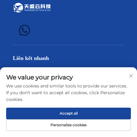
Liên kết nhanh
Trang Chủ
We value your privacy
Sản Phẩm
We use cookies and similar tools to provide our services.
If you don't want to accept all cookies, click Personalize
Giới Thiệu Về Chúng Tôi
cookies.
Tin Tức
Accept all
Liên hệ với chúng tôi
Personalize cookies
Trang Chủ
Sản phẩm
Giới thiệu
Liên hệ
Sản phẩm