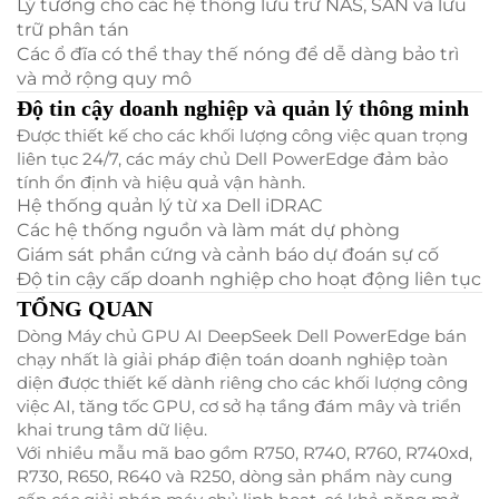
Lý tưởng cho các hệ thống lưu trữ NAS, SAN và lưu
trữ phân tán
Các ổ đĩa có thể thay thế nóng để dễ dàng bảo trì
và mở rộng quy mô
Độ tin cậy doanh nghiệp và quản lý thông minh
Được thiết kế cho các khối lượng công việc quan trọng
liên tục 24/7, các máy chủ Dell PowerEdge đảm bảo
tính ổn định và hiệu quả vận hành.
Hệ thống quản lý từ xa Dell iDRAC
Các hệ thống nguồn và làm mát dự phòng
Giám sát phần cứng và cảnh báo dự đoán sự cố
Độ tin cậy cấp doanh nghiệp cho hoạt động liên tục
TỔNG QUAN
Dòng Máy chủ GPU AI DeepSeek Dell PowerEdge bán
chạy nhất là giải pháp điện toán doanh nghiệp toàn
diện được thiết kế dành riêng cho các khối lượng công
việc AI, tăng tốc GPU, cơ sở hạ tầng đám mây và triển
khai trung tâm dữ liệu.
Với nhiều mẫu mã bao gồm R750, R740, R760, R740xd,
R730, R650, R640 và R250, dòng sản phẩm này cung