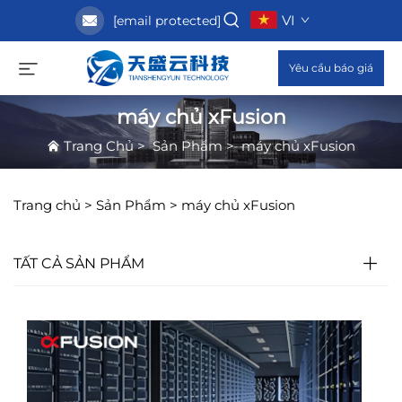
VI
[email protected]
Yêu cầu báo giá
máy chủ xFusion
Trang Chủ
>
Sản Phẩm
>
máy chủ xFusion
Trang chủ >
Sản Phẩm
>
máy chủ xFusion
TẤT CẢ SẢN PHẨM