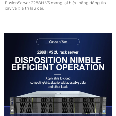
FusionServer 2288H V5 mang lại hiệu năng đáng tin 
cậy và giá trị lâu dài. 