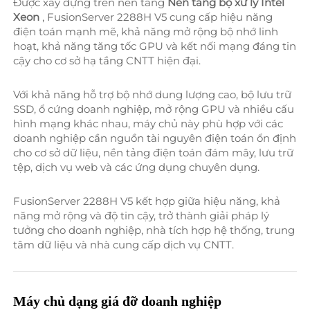
Được xây dựng trên nền tảng 
Nền tảng bộ xử lý Intel 
Xeon 
, FusionServer 2288H V5 cung cấp hiệu năng 
điện toán mạnh mẽ, khả năng mở rộng bộ nhớ linh 
hoạt, khả năng tăng tốc GPU và kết nối mạng đáng tin 
cậy cho cơ sở hạ tầng CNTT hiện đại. 
Với khả năng hỗ trợ bộ nhớ dung lượng cao, bộ lưu trữ 
SSD, ổ cứng doanh nghiệp, mở rộng GPU và nhiều cấu 
hình mạng khác nhau, máy chủ này phù hợp với các 
doanh nghiệp cần nguồn tài nguyên điện toán ổn định 
cho cơ sở dữ liệu, nền tảng điện toán đám mây, lưu trữ 
tệp, dịch vụ web và các ứng dụng chuyên dụng. 
FusionServer 2288H V5 kết hợp giữa hiệu năng, khả 
năng mở rộng và độ tin cậy, trở thành giải pháp lý 
tưởng cho doanh nghiệp, nhà tích hợp hệ thống, trung 
tâm dữ liệu và nhà cung cấp dịch vụ CNTT. 
Máy chủ dạng giá đỡ doanh nghiệp 