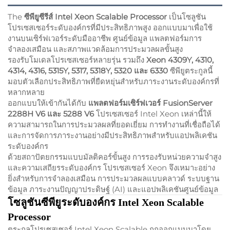
The
ซีพียูซีรีส์ Intel Xeon Scalable Processor
เป็นโซลูชัน
โปรเซสเซอร์ระดับองค์กรที่มีประสิทธิภาพสูง ออกแบบมาเพื่อใช้
งานบนเซิร์ฟเวอร์ระดับมืออาชีพ ศูนย์ข้อมูล แพลตฟอร์มการ
จำลองเสมือน และสภาพแวดล้อมการประมวลผลขั้นสูง
รองรับโมเดลโปรเซสเซอร์หลายรุ่น รวมถึง
Xeon 4309Y, 4310,
4314, 4316, 5315Y, 5317, 5318Y, 5320 และ 6330
ซีพียูตระกูลนี้
มอบตัวเลือกประสิทธิภาพที่ยืดหยุ่นสำหรับภาระงานระดับองค์กรที่
หลากหลาย
ออกแบบให้เข้ากันได้กับ
แพลตฟอร์มเซิร์ฟเวอร์ FusionServer
2288H V6 และ 5288 V6
โปรเซสเซอร์ Intel Xeon เหล่านี้ให้
ความสามารถในการประมวลผลที่ยอดเยี่ยม การทำงานที่เชื่อถือได้
และการจัดการภาระงานอย่างมีประสิทธิภาพสำหรับแอปพลิเคชัน
ระดับองค์กร
ด้วยสถาปัตยกรรมแบบมัลติคอร์ขั้นสูง การรองรับหน่วยความจำสูง
และความเสถียรระดับองค์กร โปรเซสเซอร์ Xeon จึงเหมาะอย่าง
ยิ่งสำหรับการจำลองเสมือน การประมวลผลแบบคลาวด์ ระบบฐาน
ข้อมูล ภาระงานปัญญาประดิษฐ์ (AI) และแอปพลิเคชันศูนย์ข้อมูล
โซลูชันซีพียูระดับองค์กร Intel Xeon Scalable
Processor
ตระกูลโปรเซสเซอร์ Intel Xeon Scalable ถูกออกแบบมาโดย