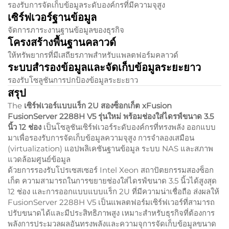
รองรับการจัดเก็บข้อมูลระดับองค์กรที่มีความจุสูง
เซิร์ฟเวอร์ฐานข้อมูล
จัดการภาระงานฐานข้อมูลของธุรกิจ
โครงสร้างพื้นฐานคลาวด์
ให้ทรัพยากรที่มีเสถียรภาพสำหรับแพลตฟอร์มคลาวด์
ระบบสำรองข้อมูลและจัดเก็บข้อมูลระยะยาว
รองรับโซลูชันการปกป้องข้อมูลระยะยาว
สรุป
The
เซิร์ฟเวอร์แบบแร็ก 2U สองซ็อกเก็ต xFusion
FusionServer 2288H V5 รุ่นใหม่ พร้อมช่องใส่ไดรฟ์ขนาด 3.5
นิ้ว 12 ช่อง
เป็นโซลูชันเซิร์ฟเวอร์ระดับองค์กรที่ทรงพลัง ออกแบบ
มาเพื่อรองรับการจัดเก็บข้อมูลความจุสูง การจำลองเสมือน
(virtualization) แอปพลิเคชันฐานข้อมูล ระบบ NAS และสภาพ
แวดล้อมศูนย์ข้อมูล
ด้วยการรองรับโปรเซสเซอร์ Intel Xeon สถาปัตยกรรมสองซ็อก
เก็ต ความสามารถในการขยายช่องใส่ไดรฟ์ขนาด 3.5 นิ้วได้สูงสุด
12 ช่อง และการออกแบบแบบแร็ก 2U ที่มีความน่าเชื่อถือ ส่งผลให้
FusionServer 2288H V5 เป็นแพลตฟอร์มเซิร์ฟเวอร์ที่สามารถ
ปรับขนาดได้และมีประสิทธิภาพสูง เหมาะสำหรับธุรกิจที่ต้องการ
พลังการประมวลผลอันทรงพลังและความจุการจัดเก็บข้อมูลขนาด