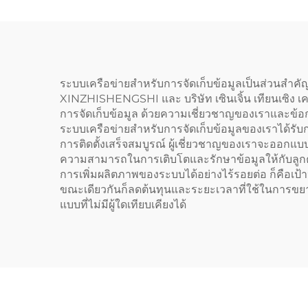
NAS, เซิร์ฟเวอร์ Precision
Deee
Xeon รุ่น 750
ประ
ระบบเครือข่ายสำหรับการจัดเก็บข้อมูลเป็นส่วนสำคัญขอ
การแ
XINZHISHENGSHI และ บริษัท เซินเจิ้น เทียนเซิง เ
การจัดเก็บข้อมูล ด้วยความเชี่ยวชาญของเราและข้อก
ระบบเครือข่ายสำหรับการจัดเก็บข้อมูลของเราได้รั
การติดตั้งเสร็จสมบูรณ์ ผู้เชี่ยวชาญของเราจะออ
ความสามารถในการเติบโตและรักษาข้อมูลให้กับลูกค้า
การเพิ่มผลิตภาพของระบบได้อย่างไร้รอยต่อ ก็คือเป
ขณะเดียวกันก็ลดต้นทุนและระยะเวลาที่ใช้ในการขย
แบบที่ไม่มีผู้ใดเทียบเคียงได้