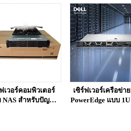
ร์ฟเวอร์คอมพิวเตอร์
เซิร์ฟเวอร์เครือข่า
 NAS สำหรับปัญญา
PowerEdge แบบ 1U 
ประดิษฐ์ (AI)
อกเก็ต (2-socket) 
สิทธิภาพสูง พร้อม
R660XS ที่กำลังได
่าย ขนาด 2U รองรับ
ความนิยมสูง (Hot Se