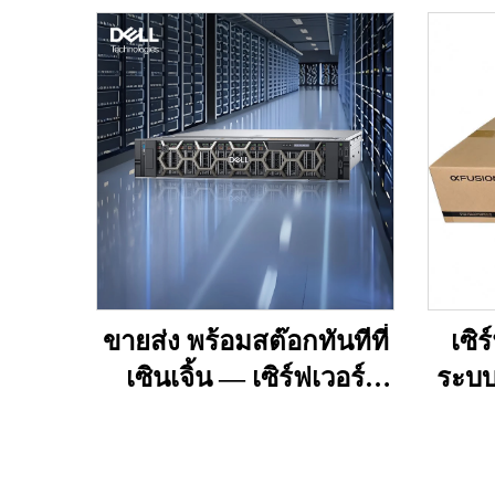
ขายส่ง พร้อมสต๊อกทันทีที่
เซิ
เซินเจิ้น — เซิร์ฟเวอร์
ระบบ
เวิร์กสเตชัน Dell R750,
เซิร์ฟเวอร์ PowerEdge
ประ
แบบแร็ก 2U, เซิร์ฟเวอร์
จำหน