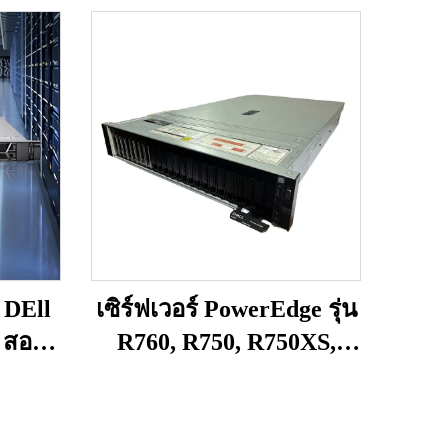
ย DEll
เซิร์ฟเวอร์ PowerEdge รุ่น
สองซ็
R760, R750, R750XS,
รุ่น
R750, R7625, R7525 แบบ
้รับ
ใหม่จากเซินเจิ้น และ
lling)
เซิร์ฟเวอร์ Power Edge