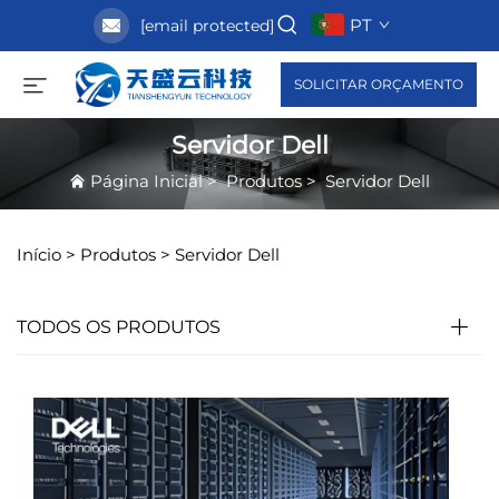
PT
[email protected]
SOLICITAR ORÇAMENTO
Servidor Dell
Página Inicial
>
Produtos
>
Servidor Dell
Início >
Produtos
>
Servidor Dell
TODOS OS PRODUTOS