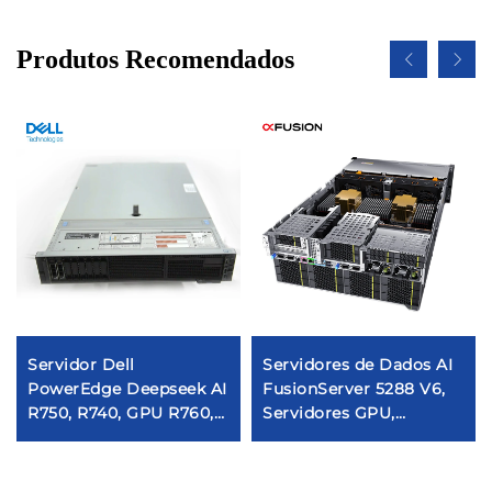
Produtos Recomendados
Servidor Dell
Servidores de Dados AI
PowerEdge Deepseek AI
FusionServer 5288 V6,
R750, R740, GPU R760,
Servidores GPU,
R740xd, 671B, R250,
Armazenamento,
R730, R630, R650, R640
Deepseek, Xeon, Rack
em Alta Venda
para Computadores,