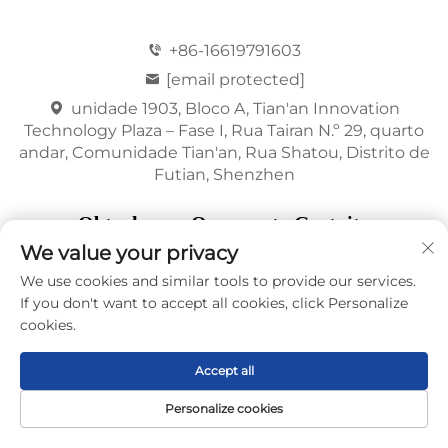
+86-16619791603
[email protected]
unidade 1903, Bloco A, Tian'an Innovation
Technology Plaza – Fase I, Rua Tairan N.º 29, quarto
andar, Comunidade Tian'an, Rua Shatou, Distrito de
Futian, Shenzhen
Obtenha um Orçamento Gratuito
We value your privacy
Nosso representante entrará em contato com você
We use cookies and similar tools to provide our services.
em breve.
If you don't want to accept all cookies, click Personalize
cookies.
Email
Accept all
0/100
Personalize cookies
Celular/WhatsApp
Página Inicial
Produto
Sobre
CONTATO