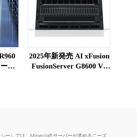
R960
2025年新発売 AI xFusion
サーバ
FusionServer G8600 V7
old
8U GPUラックサーバ
755、
ー、Deepseek対応、8基
 4Uネ
GPU搭載、クラウドマ
クサー
ウント対応、ネットワ
ーク性能に優れた専用サ
ーバー
ー）では、Minecraftサーバーが求めるニーズ