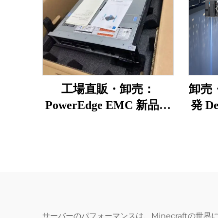
工場直販・卸売：
卸売
PowerEdge EMC 新品・
発 D
純正 R650、R660、
ー
R760、R770（1U／2Uラ
Pow
ック型コンピュー
NAS、
タ）、NAS、クラウドス
トレージ、Intel ERPサ
ーバー
サーバーのパフォーマンスは、Minecraftの世