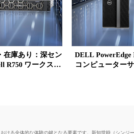
・在庫あり：深セン
DELL PowerEdge 
ell R750 ワークステ
コンピューター
ションサーバー、
ー Intel Xeon G
erEdge 2Uラック、
5412U、64GB、H
Precision Xeon 750
800W PSU、R960
サーバー
ットワークラッ
バー R960
界における全体的な体験の鍵となる要素です。新知世時（シンジーシ