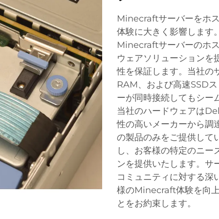
Minecraftサーバー
体験に大きく影響します。新知
Minecraftサーバー
ウェアソリューションを
性を保証します。当社の
RAM、および高速SSD
ーが同時接続してもシー
当社のハードウェアはDell、
性の高いメーカーから調
の製品のみをご提供して
し、お客様の特定のニー
ンを提供いたします。サ
コミュニティに対する深
様のMinecraft体験
とをお約束します。