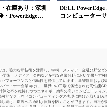
売・在庫あり：深圳
DELL PowerEdge 
発・PowerEdge
コンピューター
50（1Uラックマウン
ー Intel Xeon G
）、1U Dellワーク
5412U、64GB、H
テーションサーバ
800W PSU、R960
、ラック型NAS、
ットワークラッ
cision Xeonサーバー
バー R960
では、強力な新技術を活用し、学術、メディア、金融分野など
ーが学術、メディア、金融など多様な産業分野において果たす極
パフォーマンスと信頼性を提供しています。新智盛世および深セ
やパートナー企業向けに、世界中の工場で製造された高性能GP
、計算効率を維持しつつエネルギー効率の高いコンピューティン
続可能なクラウドコンピューティングの実現に向けた取り組み
働し続け、環境への過剰な負荷を防ぐことができます。当社が提
アーキテクチャを採用しています。この最新アーキテクチャと当