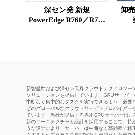
深セン発 新規
卸
PowerEdge R760／R750
／R750XS／R750／
R4
R7625／R7525 Power
ト式
Edge ラックサーバー
ス
ー
Pre
新智盛世および深セン天昇クラウドテクノロジー
ソリューションを提供しています。GPUサーバ
中断なく集中的なタスクを実行できるよう、必要な
どのグローバルなクラウドサービスプロバイダー
ています。当社が提供する専用GPUサーバーは
新のアーキテクチャと設計を採用することで、持
うな設計により、サーバーは中断なく高効率で稼
引するトップクラスの専門家たちが開発した最新