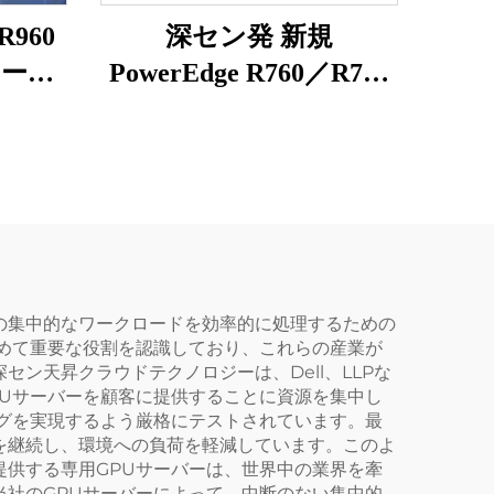
R960
深セン発 新規
サーバ
PowerEdge R760／R750
old
／R750XS／R750／
755、
R7625／R7525 Power
 4Uネ
Edge ラックサーバー
クサー
の集中的なワークロードを効率的に処理するための
めて重要な役割を認識しており、これらの産業が
ン天昇クラウドテクノロジーは、Dell、LLPな
Uサーバーを顧客に提供することに資源を集中し
グを実現するよう厳格にテストされています。最
を継続し、環境への負荷を軽減しています。このよ
供する専用GPUサーバーは、世界中の業界を牽
社のGPUサーバーによって、中断のない集中的