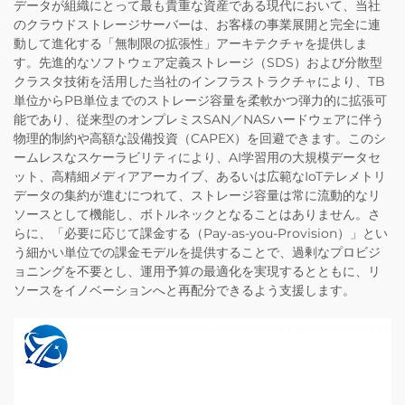
データが組織にとって最も貴重な資産である現代において、当社
のクラウドストレージサーバーは、お客様の事業展開と完全に連
動して進化する「無制限の拡張性」アーキテクチャを提供しま
す。先進的なソフトウェア定義ストレージ（SDS）および分散型
クラスタ技術を活用した当社のインフラストラクチャにより、TB
単位からPB単位までのストレージ容量を柔軟かつ弾力的に拡張可
能であり、従来型のオンプレミスSAN／NASハードウェアに伴う
物理的制約や高額な設備投資（CAPEX）を回避できます。このシ
ームレスなスケーラビリティにより、AI学習用の大規模データセ
ット、高精細メディアアーカイブ、あるいは広範なIoTテレメトリ
データの集約が進むにつれて、ストレージ容量は常に流動的なリ
ソースとして機能し、ボトルネックとなることはありません。さ
らに、「必要に応じて課金する（Pay-as-you-Provision）」とい
う細かい単位での課金モデルを提供することで、過剰なプロビジ
ョニングを不要とし、運用予算の最適化を実現するとともに、リ
ソースをイノベーションへと再配分できるよう支援します。