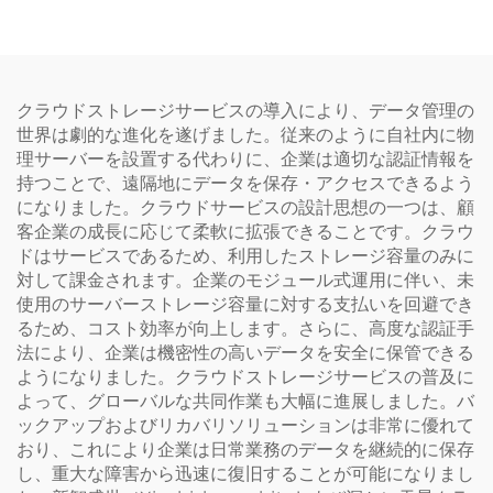
ワークステーションサーバ
ー、ラック型NAS、
Precision Xeonサーバー
クラウドストレージサービスの導入により、データ管理の
世界は劇的な進化を遂げました。従来のように自社内に物
理サーバーを設置する代わりに、企業は適切な認証情報を
持つことで、遠隔地にデータを保存・アクセスできるよう
になりました。クラウドサービスの設計思想の一つは、顧
客企業の成長に応じて柔軟に拡張できることです。クラウ
ドはサービスであるため、利用したストレージ容量のみに
対して課金されます。企業のモジュール式運用に伴い、未
使用のサーバーストレージ容量に対する支払いを回避でき
るため、コスト効率が向上します。さらに、高度な認証手
法により、企業は機密性の高いデータを安全に保管できる
ようになりました。クラウドストレージサービスの普及に
よって、グローバルな共同作業も大幅に進展しました。バ
ックアップおよびリカバリソリューションは非常に優れて
おり、これにより企業は日常業務のデータを継続的に保存
し、重大な障害から迅速に復旧することが可能になりまし