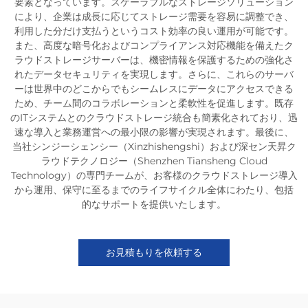
要素となっています。スケーラブルなストレージソリューション
により、企業は成長に応じてストレージ需要を容易に調整でき、
利用した分だけ支払うというコスト効率の良い運用が可能です。
また、高度な暗号化およびコンプライアンス対応機能を備えたク
ラウドストレージサーバーは、機密情報を保護するための強化さ
れたデータセキュリティを実現します。さらに、これらのサーバ
ーは世界中のどこからでもシームレスにデータにアクセスできる
ため、チーム間のコラボレーションと柔軟性を促進します。既存
のITシステムとのクラウドストレージ統合も簡素化されており、迅
速な導入と業務運営への最小限の影響が実現されます。最後に、
当社シンジーシェンシー（Xinzhishengshi）および深セン天昇ク
ラウドテクノロジー（Shenzhen Tiansheng Cloud
Technology）の専門チームが、お客様のクラウドストレージ導入
から運用、保守に至るまでのライフサイクル全体にわたり、包括
的なサポートを提供いたします。
お見積もりを依頼する