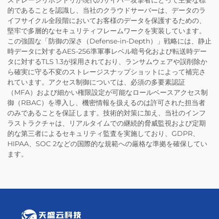
ストレージリポジトリが現代のサイバー攻撃者にとって主要な標
的であることを認識し、当社のクラウドサーバーは、データのラ
イフサイクル全段階においてお客様のデータを保護するための、
堅牢で多層的なセキュリティフレームワークを実装しています。
この強固な「防御の深さ（Defense-in-Depth）」戦略には、静止
時データに対するAES-256準軍事レベル暗号化および転送時デー
タに対するTLS 1.3が採用されており、ランサムウェアや誤削除か
ら確実に守る不変のストレージスナップショットによって補完さ
れています。アクセス制御については、必須の多要素認証
（MFA）および細かい権限設定が可能なロールベースアクセス制
御（RBAC）を導入し、機密情報を扱えるのは許可された担当者
のみであることを保証します。技術的対策に加え、当社のインフ
ラストラクチャは、リアルタイムでの継続的脅威監視および定期
的な第三者によるセキュリティ監査を実施しており、GDPR、
HIPAA、SOC 2などの国際的な規範への厳格な準拠を確保してい
ます。