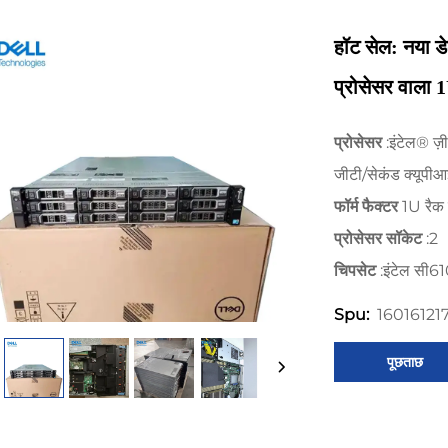
हॉट सेल: नया 
प्रोसेसर वाला 1
प्रोसेसर
:इंटेल® 
जीटी/सेकंड क्यूपीआ
फॉर्म फैक्टर
1U रैक 
प्रोसेसर सॉकेट
:2
चिपसेट
:इंटेल सी61
16016121
Spu:
पूछताछ