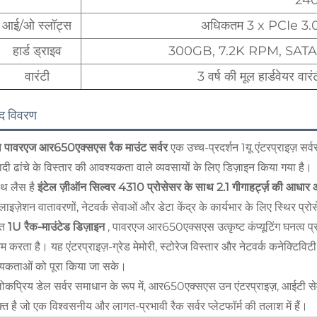
24
आई/ओ स्लॉट्स
अधिकतम 3 x PCIe 3.0 
हार्ड ड्राइव
300GB, 7.2K RPM, SATA 6Gbp
वारंटी
3 वर्ष की मूल हार्डवेयर
ाद विवरण
ल पावरएज आर650एक्सएस रैक माउंट सर्वर
एक उच्च-प्रदर्शन 1यू एंटरप्राइज़ सर्
ादी ढांचे के विस्तार की आवश्यकता वाले व्यवसायों के लिए डिज़ाइन किया गया है।
ाथ लैस है
इंटेल ज़ीऑन सिल्वर 4310 प्रोसेसर के साथ 2.1 गीगाहर्ट्ज़ की आधार आ
अलाइज़ेशन वातावरणों, नेटवर्क सेवाओं और डेटा केंद्र के कार्यभार के लिए स्थिर प्रो
प्त
1U रैक-माउंटेड डिज़ाइन
, पावरएज आर650एक्सएस उत्कृष्ट कंप्यूटिंग घनत्व प्
 करता है। यह एंटरप्राइज़-ग्रेड मेमोरी, स्टोरेज विस्तार और नेटवर्क कनेक्टिविट
यकताओं को पूरा किया जा सके।
कप्रिय डेल सर्वर समाधान के रूप में, आर650एक्सएस उन एंटरप्राइज़, आईटी सेवा प
्त है जो एक विश्वसनीय और लागत-प्रभावी रैक सर्वर प्लेटफॉर्म की तलाश में हैं।