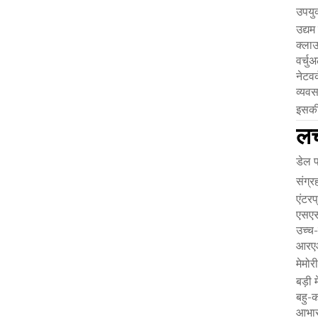
उपयुक
उद्यम 
क्लाउड
वर्चु
नेटवर
व्यवस
इसकी 
लच
डेल 
संग्र
एंटर
एसएस
उच्च
आरएआई
मेमोर
बड़ी 
बहु-क
आभास