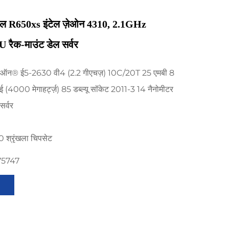
डेल R650xs इंटेल ज़ेओन 4310, 2.1GHz
U रैक-माउंट डेल सर्वर
ज़ीऑन® ई5-2630 वी4 (2.2 गीएचज़) 10C/20T 25 एमबी 8
ई (4000 मेगाहर्ट्ज़) 85 डब्ल्यू सॉकेट 2011-3 14 नैनोमीटर
सर्वर
0 श्रृंखला चिपसेट
75747