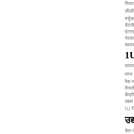
स्थि
ज़ीऑ
वर्चु
डेटाब
एंटरप
नेटवर्
व्याव
1U
पावर
लाभ:
रैक 
तैनात
केंद्
उद्यम
1U डि
उद
डेल 