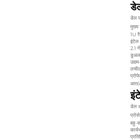
डे
डेल प
मुख्य
1U रै
इंटे
2.1 ग
डुअल-
उद्यम
लचील
प्रोफ
आर650
इं
डेल
प्रोस
बहु-क
कार्यभ
प्रति