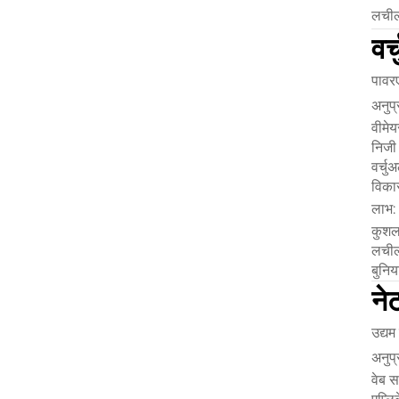
लचील
वर्
पावर
अनुप्
वीमे
निजी
वर्च
विकास
लाभ:
कुशल
लचील
बुनिय
ने
उद्यम
अनुप्
वेब सर