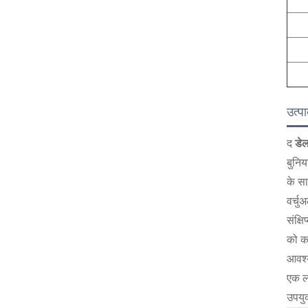
उत्प
द
डे
बुनिय
के स
वर्चु
संक्षि
को कम
आवश्
एक लो
उपयुक