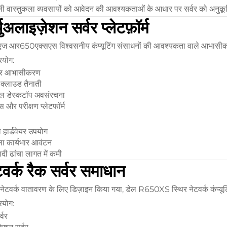
ी वास्तुकला व्यवसायों को आवेदन की आवश्यकताओं के आधार पर सर्वर को अनुकूल
चुअलाइज़ेशन सर्वर प्लेटफ़ॉर्म
एज आर650एक्सएस विश्वसनीय कंप्यूटिंग संसाधनों की आवश्यकता वाले आभासीक
रयोग:
यर आभासीकरण
 क्लाउड तैनाती
ुअल डेस्कटॉप अवसंरचना
 और परीक्षण प्लेटफॉर्म
 हार्डवेयर उपयोग
ा कार्यभार आवंटन
ादी ढांचा लागत में कमी
टवर्क रैक सर्वर समाधान
 नेटवर्क वातावरण के लिए डिज़ाइन किया गया, डेल R650XS स्थिर नेटवर्क कंप्यूटि
रयोग:
्वर