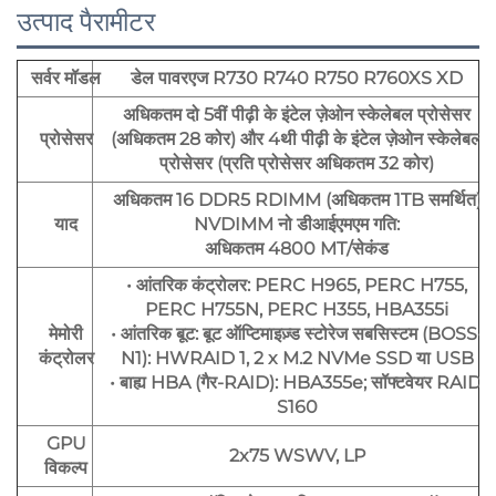
उत्पाद पैरामीटर
सर्वर मॉडल
डेल पावरएज R730 R740 R750 R760XS XD
अधिकतम दो 5वीं पीढ़ी के इंटेल ज़ेओन स्केलेबल प्रोसेसर
प्रोसेसर
(अधिकतम 28 कोर) और 4थी पीढ़ी के इंटेल ज़ेओन स्केलेबल
प्रोसेसर (प्रति प्रोसेसर अधिकतम 32 कोर)
अधिकतम 16 DDR5 RDIMM (अधिकतम 1TB समर्थित)
याद
NVDIMM नो डीआईएमएम गति:
अधिकतम 4800 MT/सेकंड
• आंतरिक कंट्रोलर: PERC H965, PERC H755,
PERC H755N, PERC H355, HBA355i
मेमोरी
• आंतरिक बूट: बूट ऑप्टिमाइज़्ड स्टोरेज सबसिस्टम (BOSS-
कंट्रोलर
N1): HWRAID 1, 2 x M.2 NVMe SSD या USB
• बाह्य HBA (गैर-RAID): HBA355e; सॉफ्टवेयर RAID:
S160
GPU
2x75 WSWV, LP
विकल्प