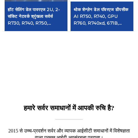
हॉट सेलिंग डेल पावरएज 2U, 2-
थोक शेन्ज़ेन डेल पॉवरएज डीपसीक
सॉकेट नेटवर्क श्रृंखला सर्वर्स
AI R750, R740, GPU
R730, R740, R750,
R760, R740xd, 671B,
R760XS, XD कंप्यूटर रैक सर्वर्स
R250, R730, R630, R650,
R640, R350 सर्वर
हमारे सर्वर समाधानों में आपकी रुचि है?
2015 से उच्च-प्रदर्शन सर्वर और व्यापक आईसीटी समाधानों में विशेषज्ञता
वाला प्रमुख आईटी अवसंरचना प्रदाता।