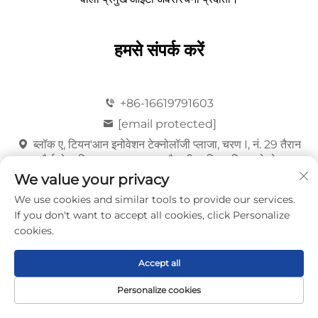
हमसे संपर्क करें
+86-16619791603
[email protected]
ब्लॉक ए, टियन'आन इनोवेशन टेक्नोलॉजी प्लाजा, चरण I, नं. 29 तैरान
फौर्थ रोड, टियन'आन समुदाय, शातौ गली, फूटियन ज़िला, शेन्ज़ेन
We value your privacy
मुफ्त कोटेशन प्राप्त करें
We use cookies and similar tools to provide our services.
If you don't want to accept all cookies, click Personalize
हमारा प्रतिनिधि शीघ्र ही आपसे संपर्क करेगा।
cookies.
ईमेल
Accept all
0/100
Personalize cookies
मुख्यपृष्ठ
उत्पाद
इस बारे में
संपर्क