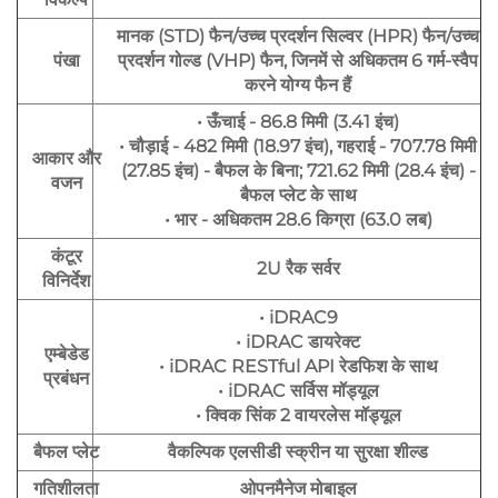
मानक (STD) फैन/उच्च प्रदर्शन सिल्वर (HPR) फैन/उच्च
पंखा
प्रदर्शन गोल्ड (VHP) फैन, जिनमें से अधिकतम 6 गर्म-स्वैप
करने योग्य फैन हैं
• ऊँचाई - 86.8 मिमी (3.41 इंच)
• चौड़ाई - 482 मिमी (18.97 इंच), गहराई - 707.78 मिमी
आकार और
(27.85 इंच) - बैफल के बिना; 721.62 मिमी (28.4 इंच) -
वजन
बैफल प्लेट के साथ
• भार - अधिकतम 28.6 किग्रा (63.0 लब)
कंटूर
2U रैक सर्वर
विनिर्देश
• iDRAC9
• iDRAC डायरेक्ट
एम्बेडेड
• iDRAC RESTful API रेडफिश के साथ
प्रबंधन
• iDRAC सर्विस मॉड्यूल
• क्विक सिंक 2 वायरलेस मॉड्यूल
बैफल प्लेट
वैकल्पिक एलसीडी स्क्रीन या सुरक्षा शील्ड
गतिशीलता
ओपनमैनेज मोबाइल