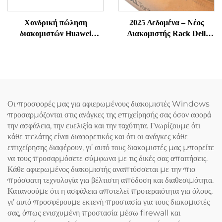
Χονδρική πώληση
2025 Δεδομένα – Νέος
διακομιστών Huawei
Διακομιστής Rack Dell
xFusion G5500 V7 με
R750, Διακομιστής Dell
υποστήριξη AI GPU,
πολυβιομηχανικοί υπερ-
διακομιστές AI,
διακομιστές Huawie GPU
σε rack, για εμβάθυνση
Οι προσφορές μας για αφιερωμένους διακομιστές Windows
μάθησης (deep learning),
προσαρμόζονται στις ανάγκες της επιχείρησής σας όσον αφορά
διακομιστής με
την ασφάλεια, την ευελιξία και την ταχύτητα. Γνωρίζουμε ότι
επεξεργαστές Xeon
κάθε πελάτης είναι διαφορετικός και ότι οι ανάγκες κάθε
επιχείρησης διαφέρουν, γι’ αυτό τους διακομιστές μας μπορείτε
να τους προσαρμόσετε σύμφωνα με τις δικές σας απαιτήσεις.
Κάθε αφιερωμένος διακομιστής αναπτύσσεται με την πιο
πρόσφατη τεχνολογία για βέλτιστη απόδοση και διαθεσιμότητα.
Κατανοούμε ότι η ασφάλεια αποτελεί προτεραιότητα για όλους,
γι’ αυτό προσφέρουμε εκτενή προστασία για τους διακομιστές
σας, όπως ενισχυμένη προστασία μέσω firewall και