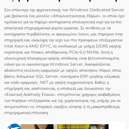
Στο επίκεντρο της αρχιτεκτονικής των Windows Dedicated Server
μας βρίσκεται ένα μοντέλο «Αποκλειστικότητας Πόρων», το οποίο έχει
σχεδιαστεί για να παρέχει ανεπηρέαστη υπολογιστική ισχύ για τα πιο
απαιτητικά επιχειρηματικά φορτία εργασίας. Σε αντίθεση με τα
κοινόχρηστα περιβάλλοντα, οι αφιερωμένες λύσεις μας παρέχουν στην
επιχείρησή σας ολόκληρη την ισχύ των πιο πρόσφατων επεξεργαστών
Intel Xeon ή AMD EPYC, σε συνδυασμό με μνήμη DDR5 υψηλής
συχνότητας και πίνακες αποθήκευσης PCIe 6.0 NVMe. Αυτή η
υλικοτεχνική πλατφόρμα υψηλής απόδοσης είναι βελτιστοποιημένη
ειδικά για το οικοσύστημα Windows Server, διασφαλίζοντας
αδιάλειπτη εκτέλεση εφαρμογών με υψηλές απαιτήσεις πόρων, όπως
βάσεις δεδομένων SQL Server, συστήματα ERP μεγάλης κλίμακας
και web εφαρμογές .NET με υψηλή συγχρονικότητα. Καθώς η
επιχείρησή σας αναπτύσσεται, η υποδομή μας διευκολύνει την
«Ελαστική Ανάπτυξη Υλικού», επιτρέποντας γρήγορες αναβαθμίσεις
των πυρήνων επεξεργασίας και της χωρητικότητας της μνήμης για να
αντιμετωπίσει τις εποχιακές εκρήξεις κίνησης ή τη μακροπρόθεσμη
επιχειρηματική επέκταση.