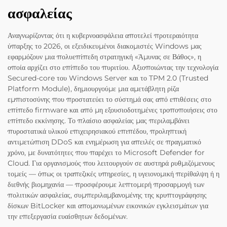
ασφαλείας
Αναγνωρίζοντας ότι η κυβερνοασφάλεια αποτελεί προτεραιότητα
ύπαρξης το 2026, οι εξειδικευμένοι διακομιστές Windows μας
εφαρμόζουν μια πολυεπίπεδη στρατηγική «Άμυνας σε Βάθος», η
οποία αρχίζει στο επίπεδο του πυριτίου. Αξιοποιώντας την τεχνολογία
Secured-core του Windows Server και το TPM 2.0 (Trusted
Platform Module), δημιουργούμε μια αμετάβλητη ρίζα
εμπιστοσύνης που προστατεύει το σύστημά σας από επιθέσεις στο
επίπεδο firmware και από μη εξουσιοδοτημένες τροποποιήσεις στο
επίπεδο εκκίνησης. Το πλαίσιο ασφαλείας μας περιλαμβάνει
πυροστατικά υλικού επιχειρησιακού επιπέδου, προληπτική
αντιμετώπιση DDoS και ενημέρωση για απειλές σε πραγματικό
χρόνο, με δυνατότητες που παρέχει το Microsoft Defender for
Cloud. Για οργανισμούς που λειτουργούν σε αυστηρά ρυθμιζόμενους
τομείς — όπως οι τραπεζικές υπηρεσίες, η υγειονομική περίθαλψη ή η
διεθνής βιομηχανία — προσφέρουμε λεπτομερή προσαρμογή των
πολιτικών ασφαλείας, συμπεριλαμβανομένης της κρυπτογράφησης
δίσκων BitLocker και απομονωμένων εικονικών εγκλεισμάτων για
την επεξεργασία ευαίσθητων δεδομένων.