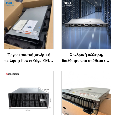
Εργοστασιακή χονδρική
Χονδρική πώληση,
πώληση: PowerEdge EMC,
διαθέσιμο από απόθεμα στη
καινούργιοι πρωτότυποι
Σεντσέν: PowerEdge R450,
διακομιστές R650, R660,
ράφι 1U, Dell
R760, R770, ράφι 1U ή 2U,
εργαστηριακοί σταθμοί,
υπολογιστές NAS,
διακομιστές ράφι, NAS,
αποθήκευση στο νέφος,
Precision Xeon διακομιστής
διακομιστές Intel ERP