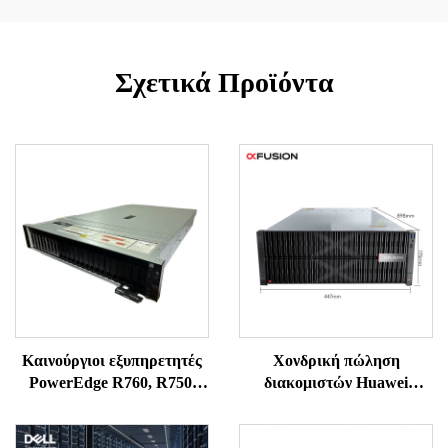
Σχετικά Προϊόντα
Καινούργιοι εξυπηρετητές
Χονδρική πώληση
PowerEdge R760, R750,
διακομιστών Huawei
R750XS, R750, R7625,
xFusion G5500 V7 με
R7525 από το Shenzhen –
υποστήριξη AI GPU,