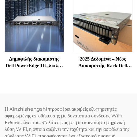
Power Edge RACK SERV –
πολυβιομηχανικοί υπερ-
Εξυπηρετητής
διακομιστές AI,
διακομιστές Huawie GPU
σε rack, για εμβάθυνση
μάθησης (deep learning),
διακομιστής με
επεξεργαστές Xeon
Δημοφιλής διακομιστής
2025 Δεδομένα – Νέος
Dell PowerEdge 1U, διπλού
Διακομιστής Rack Dell
socket, R660XS για δίκτυα –
R750, Διακομιστής Dell
Enterprise Rack Server
PowerEdge R660XS
Η Xinzhishengshi προσφέρει ακριβείς εξυπηρετητές
αφιερωμένης αποθήκευσης με δυνατότητα σύνδεσης WiFi.
Ενδυναμώνει τους πελάτες μας με μια καινοτόμο μηχανική
λύση WiFi, η οποία αυξάνει την ταχύτητα και την ασφάλεια της
σύνδεσης WiFi, προσφέροντας ένα εξωτερικό συσκευή