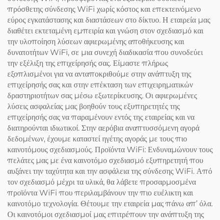
πρόσθετης σύνδεσης WiFi χωρίς κόστος και επεκτεινόμενο
εύρος εγκατάστασης και διαστάσεων στο δίκτυο. Η εταιρεία μας
διαθέτει εκτεταμένη εμπειρία και γνώση στον σχεδιασμό και
την υλοποίηση λύσεων αφιερωμένης αποθήκευσης και
δυνατοτήτων WiFi, σε μια συνεχή διαδικασία που συνοδεύει
την εξέλιξη της επιχείρησής σας. Είμαστε πλήρως
εξοπλισμένοι για να ανταποκριθούμε στην ανάπτυξη της
επιχείρησής σας και στην επέκταση των επιχειρηματικών
δραστηριοτήτων σας μέσω εξωτερίκευσης. Οι αφιερωμένες
λύσεις ασφαλείας μας βοηθούν τους εξυπηρετητές της
επιχείρησής σας να παραμένουν εντός της εταιρείας και να
διατηρούνται ιδιωτικοί. Στην αερόβια αναπτυσσόμενη αγορά
δεδομένων, έχουμε καταστεί ηγέτης αγοράς με τους πιο
καινοτόμους σχεδιασμούς. Προϊόντα WiFi: Ενδυναμώνουν τους
πελάτες μας με ένα καινοτόμο σχεδιασμό εξυπηρετητή που
αυξάνει την ταχύτητα και την ασφάλεια της σύνδεσης WiFi. Από
τον σχεδιασμό μέχρι τα υλικά, θα λάβετε προσαρμοσμένα
προϊόντα WiFi που περιλαμβάνουν την πιο ευέλικτη και
καινοτόμο τεχνολογία. Θέτουμε την εταιρεία μας πάνω απ’ όλα.
Οι καινοτόμοι σχεδιασμοί μας επιτρέπουν την ανάπτυξη της