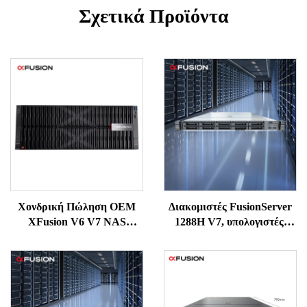
Σχετικά Προϊόντα
Χονδρική Πώληση OEM
Διακομιστές FusionServer
XFusion V6 V7 NAS
1288H V7, υπολογιστές,
Υπολογιστής Τιμή Rack 4U
διακομιστές αποθήκευσης
GPU Cloud Servers
NAS, PC, GPU,
Περίβλημα Αποθήκευσης
εργαστηριακοί σταθμοί,
2U Βάση 1U 24 PC 4
ιστοσελίδες, συσκευές
Δικτυακός Server
δικτύου, SSD, ράφι δικτύου,