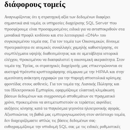
διάφορους τομείς
Αναγνωρίζοντας ότι η στρατηγική αξία των δεδομένων διαφέρει
σημαντικά ανά τομέα, οι υπηρεσίες διαχείρισης SQL Server που
προσφέρουμε είναι προσαρμοσμένες ειδικά για να ανταποκριθούν στα
μοναδικά προφίλ κινδύνου και στο λειτουργικό «DNA» του
συγκεκριμένου τομέα σας. Για τον τομέα των Οικονομικών, δίνουμε
προτεραιότητα σε ατομικές συναλλαγές χαμηλής καθυστέρησης, σε
συμπλέγματα υψηλής διαθεσιμότητας και σε αμετάβλητα ιστορικά
ελέγχου, προκειμένου να διασφαλιστεί η οικονομική ακεραιότητα. Στον
τομέα της Υγείας, οι στρατηγικές διαχείρισής μας επικεντρώνονται σε
αυστηρά πρότυπα κρυπτογράφησης σύμφωνα με την HIPAA και στην
αμεσότατη ανάκτηση εγγραφών για την παροχή αποστολικά κρίσιμης
φροντίδας στους ασθενείς. Για τον τομέα της Λιανικής Πώλησης και
του Ηλεκτρονικού Εμπορίου, εφαρμόζουμε ελαστική κλιμάκωση
βάσεων δεδομένων και συγχρονισμό αποθεμάτων σε πραγματικό
χρόνο, προκειμένου να αντιμετωπιστούν οι τεράστιες αιφνίδιες
αυξήσεις κίνησης κατά τα παγκόσμια γεγονότα ηλεκτρονικής αγοράς.
Αξιοποιώντας τη βαθιά μας εμπειρογνωμοσύνη στον αντίστοιχο τομέα,
δεν διαχειριζόμαστε απλώς τις βάσεις δεδομένων σας·
ευθυγραμμίζουμε την υποδομή SQL σας με τις ειδικές ρυθμιστικές