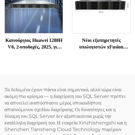
διακομιστής Xeon
Καινούργιος Huawei 1288H
Νέοι εξυπηρετητές
V6, 2-υποδοχές, 2025, για
υπολογιστών xFusion
Web, Cloud, AI, Deepseek,
FusionServer 2288H V6,
NAS, Αποθήκευση –
2U, 2-socket, εξυπηρετητές
Αγοράστε Σύστημα Η/Υ,
rack, AI, Huawei, GPU,
GPU Rack, PC, Ισχυρός
rack για εκπαίδευση βαθιάς
Αφιερωμένος Server
μάθησης, εξυπηρετητής
Xeon
Τα δεδομένα έχουν πάντα είναι σημαντικά, αλλά τώρα είναι
ακόμη πιο κρίσιμα — η διαχείριση του SQL Server πρέπει
να αποτελεί αναπόσπαστο μέρος οποιουδήποτε
απαιτούμενου σχεδίου διαχείρισης. Οι δυνατότητες και η
δύναμη του SQL Server δεν αξιοποιούνται χωρίς την
κατάλληλη διαχείρισή του. Η εταιρεία Xinzhishengshi και η
Shenzhen Tiansheng Cloud Technology παρέχουν