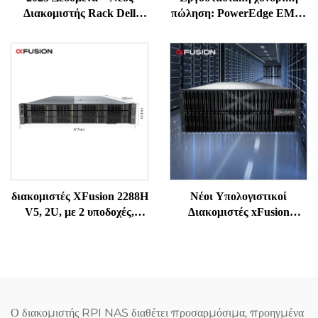
Διακομιστής Rack Dell
πώληση: PowerEdge EMC,
R750, Διακομιστής Dell
καινούργιοι πρωτότυποι
διακομιστές R650, R660,
R760, R770, ράφι 1U ή 2U,
υπολογιστές NAS,
αποθήκευση στο νέφος,
διακομιστές Intel ERP
διακομιστές XFusion 2288H
Νέοι Υπολογιστικοί
V5, 2U, με 2 υποδοχές,
Διακομιστές xFusion
υπολογιστές, συστήματα
FusionServer 5885H V7, 8 ×
NAS, αποθήκευση, PC,
NVMe Μονάδες, 2 × Xeon
GPU, αγοράστε
6416H, 2 × 32 GB, 2 × 2000
εργαστηριακούς σταθμούς,
W PSU, Διακομιστής 5885H
συσκευές web, δίκτυα SSD,
V7, Rack Διακομιστή 4U
rack, διακομιστής Xeon
Ο διακομιστής RPI NAS διαθέτει προσαρμόσιμα, προηγμένα