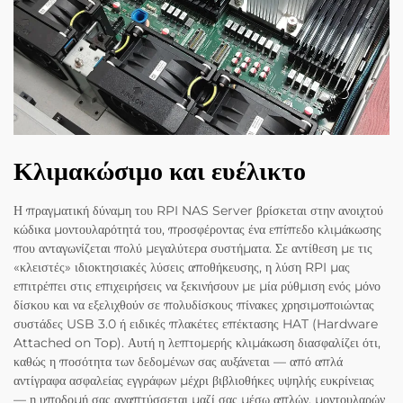
Κλιμακώσιμο και ευέλικτο
Η πραγματική δύναμη του RPI NAS Server βρίσκεται στην ανοιχτού
κώδικα μοντουλαρότητά του, προσφέροντας ένα επίπεδο κλιμάκωσης
που ανταγωνίζεται πολύ μεγαλύτερα συστήματα. Σε αντίθεση με τις
«κλειστές» ιδιοκτησιακές λύσεις αποθήκευσης, η λύση RPI μας
επιτρέπει στις επιχειρήσεις να ξεκινήσουν με μία ρύθμιση ενός μόνο
δίσκου και να εξελιχθούν σε πολυδίσκους πίνακες χρησιμοποιώντας
συστάδες USB 3.0 ή ειδικές πλακέτες επέκτασης HAT (Hardware
Attached on Top). Αυτή η λεπτομερής κλιμάκωση διασφαλίζει ότι,
καθώς η ποσότητα των δεδομένων σας αυξάνεται — από απλά
αντίγραφα ασφαλείας εγγράφων μέχρι βιβλιοθήκες υψηλής ευκρίνειας
— η υποδομή σας αναπτύσσεται μαζί σας μέσω απλών, μοντουλαρών