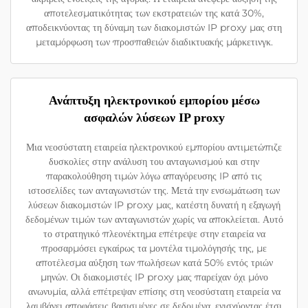
αποτελεσματικότητας των εκστρατειών της κατά 30%,
αποδεικνύοντας τη δύναμη των διακομιστών IP proxy μας στη
μεταμόρφωση των προσπαθειών διαδικτυακής μάρκετινγκ.
Ανάπτυξη ηλεκτρονικού εμπορίου μέσω
ασφαλών λύσεων IP proxy
Μια νεοσύστατη εταιρεία ηλεκτρονικού εμπορίου αντιμετώπιζε
δυσκολίες στην ανάλυση του ανταγωνισμού και στην
παρακολούθηση τιμών λόγω απαγόρευσης IP από τις
ιστοσελίδες των ανταγωνιστών της. Μετά την ενσωμάτωση των
λύσεων διακομιστών IP proxy μας, κατέστη δυνατή η εξαγωγή
δεδομένων τιμών των ανταγωνιστών χωρίς να αποκλείεται. Αυτό
το στρατηγικό πλεονέκτημα επέτρεψε στην εταιρεία να
προσαρμόσει εγκαίρως τα μοντέλα τιμολόγησής της, με
αποτέλεσμα αύξηση των πωλήσεων κατά 50% εντός τριών
μηνών. Οι διακομιστές IP proxy μας παρείχαν όχι μόνο
ανωνυμία, αλλά επέτρεψαν επίσης στη νεοσύστατη εταιρεία να
λαμβάνει αποφάσεις βασισμένες σε δεδομένα, ενισχύοντας έτσι