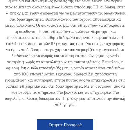
εμπειρία και ειδικευμένες γνώσεις της εταιρείας Xinzhishengshi
στον τομέα των ολοκληρωμένων λύσεων υποδομής ΤΠ, οι διακομιστές
IP proxy μας έχουν σχεδιαστεί για να βελτιστοποιούν τις διαδικτυακές
σας δραστηριότητες, εξασφαλίζοντας ταυτόχρονα αποτελεσματικά
μέτρα ασφαλείας. Οι διακομιστές μας σας επιτρέπουν να αποκρύψετε
τη διεύθυνση IP σας, επιτρέποντας ανώνυμη περιήγηση και
προστατεύοντας τα ευαίσθητα δεδομένα σας από κυβερνοαπειλές. Η
ευελιξία των διακομιστών IP proxy μας επιτρέπει στις επιχειρήσεις
να έχουν πρόσβαση σε περιεχόμενο που περιορίζεται γεωγραφικά, να
διεξάγουν έρευνα αγοράς και να αυτοματοποιούν εργασίες web
scraping χωρίς να αποκαλύπτουν την ταυτότητά τους. Επιπλέον, η
αφιερωμένη ομάδα υποστήριξής μας, η οποία αποτελείται από πάνω
από 100 επαγγελματίες τεχνικούς, διασφαλίζει απρόσκοπτη
ενσωμάτωση και συντήρηση, επιτρέποντάς σας να επικεντρωθείτε στις
βασικές επιχειρηματικές σας δραστηριότητες. Με τη δέσμευσή μας να
καθιστούμε τις υπηρεσίες πιο βολικές και τις επιχειρήσεις πιο
ασφαλείς, οι λύσεις διακομιστών IP proxy μας αποτελούν την ιδανική
επιλογή για ε
Ζητήστε Προσφορά