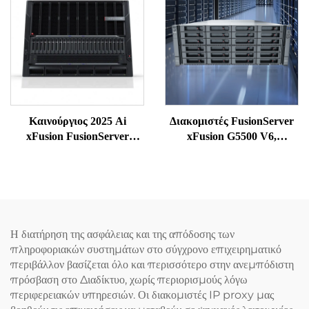
Εξυπηρετητής
υπολογιστές NAS,
αποθήκευση στο νέφος,
διακομιστές Intel ERP
Καινούργιος 2025 Ai
Διακομιστές FusionServer
xFusion FusionServer
xFusion G5500 V6,
G8600 V7 8U GPU Rack
Υπολογιστές NAS,
Deepseek 8 GPU Cloud
Αποθήκευση, Προσωπικοί
Mount Δίκτυο Ισχυρός
Υπολογιστές, GPU, Αγορά
Αφιερωμένος Διακομιστής
Σταθμών Εργασίας,
Δικτυακές Συσκευές, SSD,
Δίκτυα, Rack, Διακομιστής
Η διατήρηση της ασφάλειας και της απόδοσης των
Xeon
πληροφοριακών συστημάτων στο σύγχρονο επιχειρηματικό
περιβάλλον βασίζεται όλο και περισσότερο στην ανεμπόδιστη
πρόσβαση στο Διαδίκτυο, χωρίς περιορισμούς λόγω
περιφερειακών υπηρεσιών. Οι διακομιστές IP proxy μας