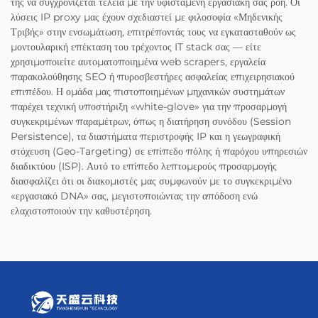
της να συγχρονίζεται τέλεια με την υφιστάμενη εργασιακή σας ροή. Οι
λύσεις IP proxy μας έχουν σχεδιαστεί με φιλοσοφία «Μηδενικής
Τριβής» στην ενσωμάτωση, επιτρέποντάς τους να εγκατασταθούν ως
μοντουλαρική επέκταση του τρέχοντος IT stack σας — είτε
χρησιμοποιείτε αυτοματοποιημένα web scrapers, εργαλεία
παρακολούθησης SEO ή πυροσβεστήρες ασφαλείας επιχειρησιακού
επιπέδου. Η ομάδα μας πιστοποιημένων μηχανικών συστημάτων
παρέχει τεχνική υποστήριξη «white-glove» για την προσαρμογή
συγκεκριμένων παραμέτρων, όπως η διατήρηση συνόδου (Session
Persistence), τα διαστήματα περιστροφής IP και η γεωγραφική
στόχευση (Geo-Targeting) σε επίπεδο πόλης ή παρόχου υπηρεσιών
διαδικτύου (ISP). Αυτό το επίπεδο λεπτομερούς προσαρμογής
διασφαλίζει ότι οι διακομιστές μας συμφωνούν με το συγκεκριμένο
«εργασιακό DNA» σας, μεγιστοποιώντας την απόδοση ενώ
ελαχιστοποιούν την καθυστέρηση.