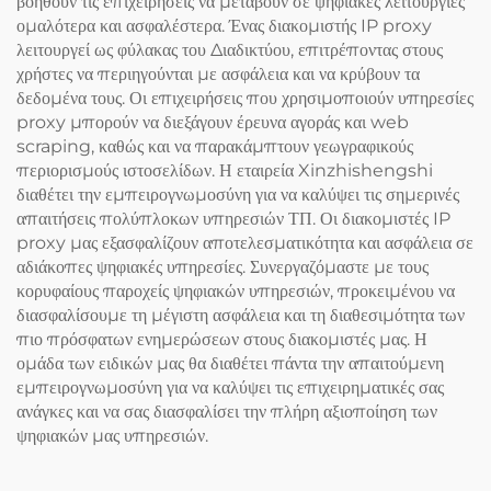
βοηθούν τις επιχειρήσεις να μεταβούν σε ψηφιακές λειτουργίες
ομαλότερα και ασφαλέστερα. Ένας διακομιστής IP proxy
λειτουργεί ως φύλακας του Διαδικτύου, επιτρέποντας στους
χρήστες να περιηγούνται με ασφάλεια και να κρύβουν τα
δεδομένα τους. Οι επιχειρήσεις που χρησιμοποιούν υπηρεσίες
proxy μπορούν να διεξάγουν έρευνα αγοράς και web
scraping, καθώς και να παρακάμπτουν γεωγραφικούς
περιορισμούς ιστοσελίδων. Η εταιρεία Xinzhishengshi
διαθέτει την εμπειρογνωμοσύνη για να καλύψει τις σημερινές
απαιτήσεις πολύπλοκων υπηρεσιών ΤΠ. Οι διακομιστές IP
proxy μας εξασφαλίζουν αποτελεσματικότητα και ασφάλεια σε
αδιάκοπες ψηφιακές υπηρεσίες. Συνεργαζόμαστε με τους
κορυφαίους παροχείς ψηφιακών υπηρεσιών, προκειμένου να
διασφαλίσουμε τη μέγιστη ασφάλεια και τη διαθεσιμότητα των
πιο πρόσφατων ενημερώσεων στους διακομιστές μας. Η
ομάδα των ειδικών μας θα διαθέτει πάντα την απαιτούμενη
εμπειρογνωμοσύνη για να καλύψει τις επιχειρηματικές σας
ανάγκες και να σας διασφαλίσει την πλήρη αξιοποίηση των
ψηφιακών μας υπηρεσιών.