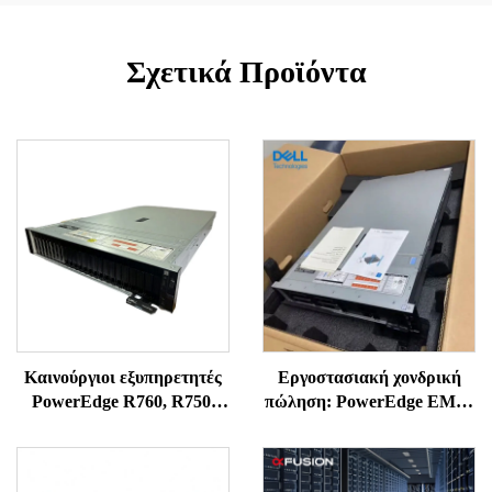
Σχετικά Προϊόντα
Καινούργιοι εξυπηρετητές
Εργοστασιακή χονδρική
PowerEdge R760, R750,
πώληση: PowerEdge EMC,
R750XS, R750, R7625,
καινούργιοι πρωτότυποι
R7525 από το Shenzhen –
διακομιστές R650, R660,
Power Edge RACK SERV –
R760, R770, ράφι 1U ή 2U,