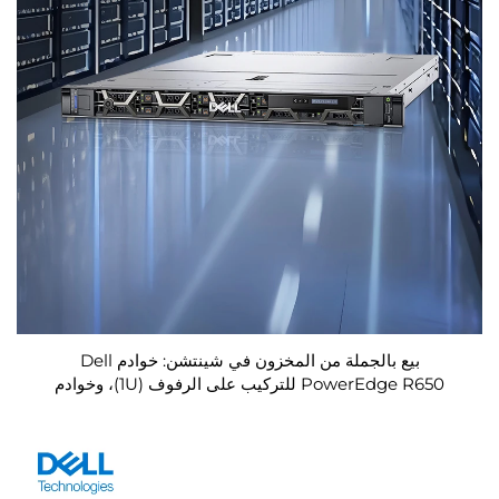
بيع بالجملة من المخزون في شينتشن: خوادم Dell
PowerEdge R650 للتركيب على الرفوف (1U)، وخوادم
محطات العمل من Dell، وخوادم NAS للرفوف، وخوادم Dell
Precision المزودة بمعالجات Xeon