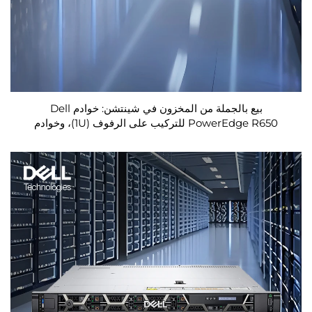
بيع بالجملة من المخزون في شينتشن: خوادم Dell
PowerEdge R650 للتركيب على الرفوف (1U)، وخوادم
محطات العمل من Dell، وخوادم NAS للرفوف، وخوادم Dell
Precision المزودة بمعالجات Xeon