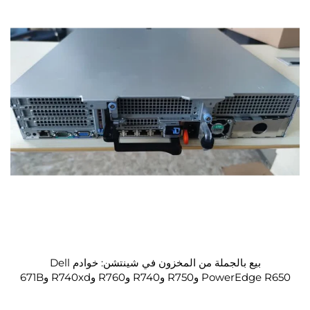
بيع بالجملة من المخزون في شينتشن: خوادم Dell
PowerEdge R650 وR750 وR740 وR760 وR740xd و671B
وR250 وR730 وR630 وR650 وR640، المُستخدمة في
تطبيقات الذكاء الاصطناعي مثل Deepseek وGPU.