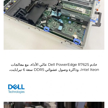
خادم Dell PowerEdge R7625 عالي الأداء، مع معالجات
Intel Xeon، وذاكرة وصول عشوائي DDR5 سعة 6 تيرابايت،
وسعة تخزين NVMe تبلغ 16 تيرابايت، وسرعة شبكة 100
جيجابت/ثانية إيثرنت، وتصميم راك مُثبت بارتفاع وحدتين (2U)