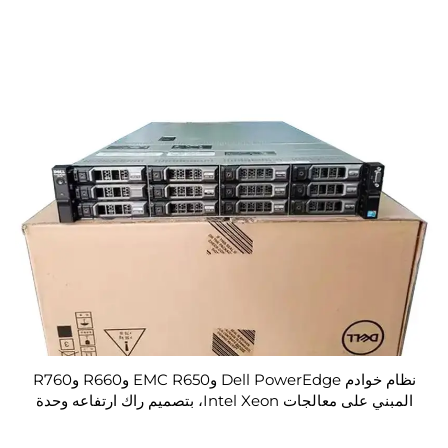
نظام خوادم Dell PowerEdge وEMC R650 وR660 وR760
المبني على معالجات Intel Xeon، بتصميم راك ارتفاعه وحدة
واحدة (1U) أو وحدتين (2U)، مُخصّص لقواعد البيانات والحوسبة
السحابية ووحدات التخزين الشبكية (NAS) وأنظمة إدارة الموارد