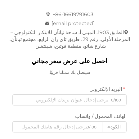
+86-16619791603
[email protected]
الطابق 1903، المبنى أ، ساحة تيانآن للابتكار التكنولوجي –
المرحلة الأولى، رقم 29، طريق تاي ران الرابع، مجتمع تيانآن،
شارع شاتو، منطقة فوتين، شينتشن
احصل على عرض سعر مجاني
سيتصل بك ممثلنا قريبًا.
البريد الإلكتروني
0/100
الهاتف المحمول / واتساب
الكود
0/100