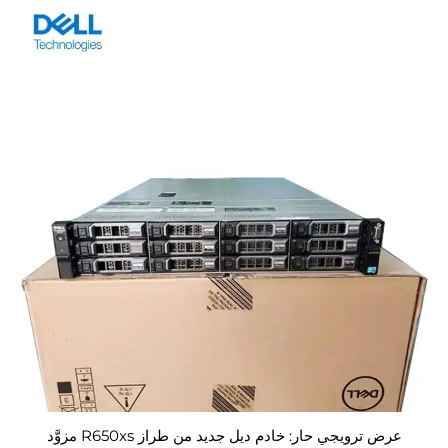
المؤسسية (ERP)، وشراء خوادم التخزين المدعومة بالذكاء
الاصطناعي (AI)
عرض ترويجي حار: خادم ديل جديد من طراز R650xs مزوَّد