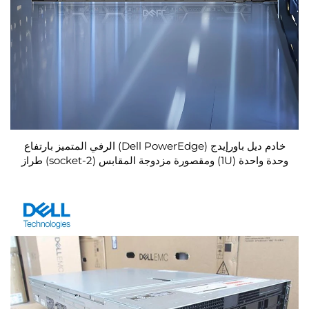
خادم ديل باورإيدج (Dell PowerEdge) الرفي المتميز بارتفاع
وحدة واحدة (1U) ومقصورة مزدوجة المقابس (2-socket) طراز
R660XS للشبكات، وخادم رفّي مؤسسي من طراز
PowerEdge R660XS