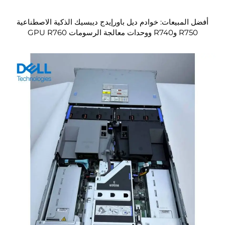
أفضل المبيعات: خوادم ديل باورإيدج ديبسيك الذكية الاصطناعية
R750 وR740 ووحدات معالجة الرسومات GPU R760
وR740XD و671B وR250 وR730 وR630 وR650 وR640
وR740