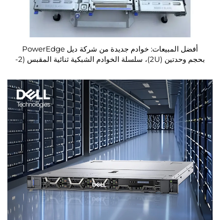
أفضل المبيعات: خوادم جديدة من شركة ديل PowerEdge
بحجم وحدتين (2U)، سلسلة الخوادم الشبكية ثنائية المقبس (2-
socket) R730 وR740 وR750 وR760XS وXD، وخوادم
الحاسوب المُركَّبة على أرفف (Rack Servers)