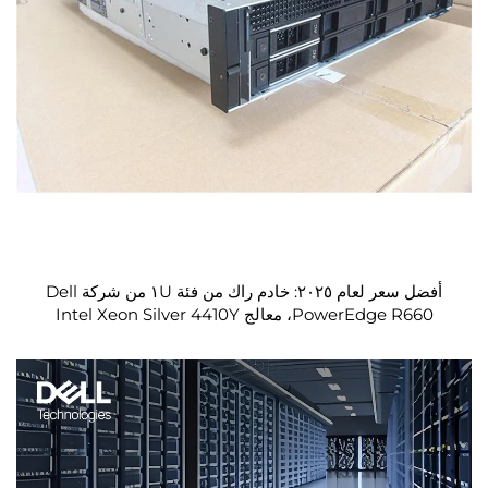
أفضل سعر لعام ٢٠٢٥: خادم راك من فئة ١U من شركة Dell
PowerEdge R660، معالج Intel Xeon Silver 4410Y